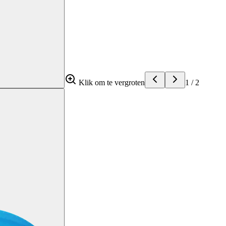
Klik om te vergroten
1
/
2