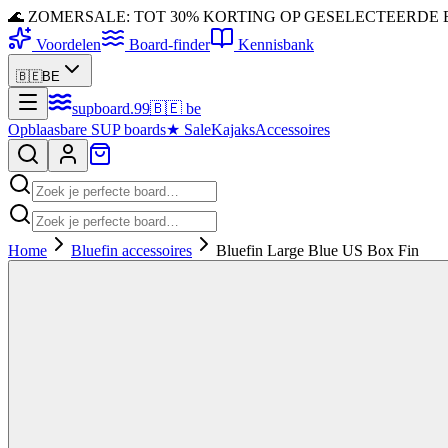
🌊 ZOMERSALE: TOT 30% KORTING OP GESELECTEERDE
Voordelen
Board-finder
Kennisbank
🇧🇪
BE
supboard
.
99
🇧🇪
be
Opblaasbare SUP boards
★
Sale
Kajaks
Accessoires
Home
Bluefin accessoires
Bluefin Large Blue US Box Fin