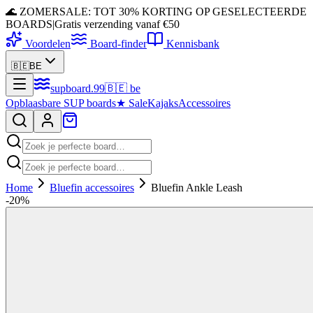
🌊 ZOMERSALE: TOT 30% KORTING OP GESELECTEERDE
BOARDS
|
Gratis verzending vanaf €50
Voordelen
Board-finder
Kennisbank
🇧🇪
BE
supboard
.
99
🇧🇪
be
Opblaasbare SUP boards
★
Sale
Kajaks
Accessoires
Home
Bluefin accessoires
Bluefin Ankle Leash
-
20
%