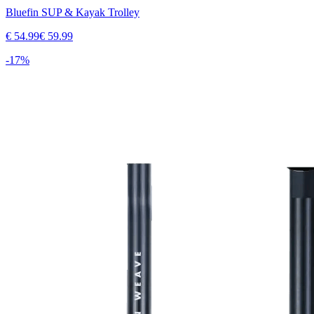
Bluefin SUP & Kayak Trolley
€
54.99
€
59.99
-
17
%