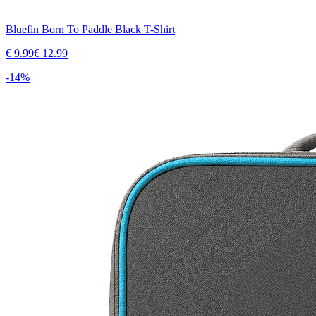
Bluefin Born To Paddle Black T-Shirt
€
9.99
€
12.99
-
14
%