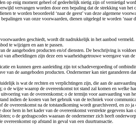
n op enig moment geheel of gedeeltelijk nietig zijn of vernietigd wor
nverwijld vervangen worden door een bepaling dat de strekking van het 
, dienen te worden beoordeeld ‘naar de geest’ van deze algemene voorw
e bepalingen van onze voorwaarden, dienen uitgelegd te worden ‘naar 
 voorwaarden geschiedt, wordt dit nadrukkelijk in het aanbod vermeld.
bod te wijzigen en aan te passen.
an de aangeboden producten en/of diensten. De beschrijving is voldoe
t van afbeeldingen zijn deze een waarheidsgetrouwe weergave van de a
ndicatie en kunnen geen aanleiding zijn tot schadevergoeding of ontbind
ave van de aangeboden producten. Ondernemer kan niet garanderen da
delijk is wat de rechten en verplichtingen zijn, die aan de aanvaarding
ng; o de wijze waarop de overeenkomst tot stand zal komen en welke han
en uitvoering van de overeenkomst; o de termijn voor aanvaarding van 
fstand indien de kosten van het gebruik van de techniek voor communic
 of de overeenkomst na de totstandkoming wordt gearchiveerd, en zo ja
 door hem in het kader van de overeenkomst verstrekte gegevens kan con
sloten; o de gedragscodes waaraan de ondernemer zich heeft onderwor
e overeenkomst op afstand in geval van een duurtransactie.