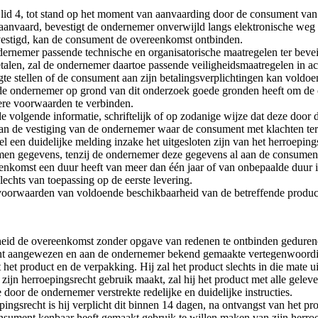
id 4, tot stand op het moment van aanvaarding door de consument van 
 aanvaard, bevestigt de ondernemer onverwijld langs elektronische weg
vestigd, kan de consument de overeenkomst ontbinden.
dernemer passende technische en organisatorische maatregelen ter bevei
alen, zal de ondernemer daartoe passende veiligheidsmaatregelen in a
e stellen of de consument aan zijn betalingsverplichtingen kan voldoen,
e ondernemer op grond van dit onderzoek goede gronden heeft om de ov
dere voorwaarden te verbinden.
de volgende informatie, schriftelijk of op zodanige wijze dat deze do
an de vestiging van de ondernemer waar de consument met klachten te
een duidelijke melding inzake het uitgesloten zijn van het herroepingsr
men gegevens, tenzij de ondernemer deze gegevens al aan de consument 
nkomst een duur heeft van meer dan één jaar of van onbepaalde duur i
slechts van toepassing op de eerste levering.
oorwaarden van voldoende beschikbaarheid van de betreffende produc
heid de overeenkomst zonder opgave van redenen te ontbinden gedurend
ent aangewezen en aan de ondernemer bekend gemaakte vertegenwoordi
et product en de verpakking. Hij zal het product slechts in die mate 
zijn herroepingsrecht gebruik maakt, zal hij het product met alle geleve
oor de ondernemer verstrekte redelijke en duidelijke instructies.
ngsrecht is hij verplicht dit binnen 14 dagen, na ontvangst van het p
sument kenbaar heeft gemaakt gebruik te willen maken van zijn herroep