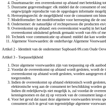
Duurtransactie: een overeenkomst op afstand met betrekking tot 
Duurzame gegevensdrager: elk middel dat de consument of ondern
ongewijzigde reproductie van de opgeslagen informatie mogeli
Herroepingsrecht: de mogelijkheid voor de consument om binne
Modelformulier: het modelformulier voor herroeping die de ond
Ondernemer: de natuurlijke of rechtspersoon die producten en/
Overeenkomst op afstand: een overeenkomst waarbij in het kade
overeenkomst uitsluitend gebruik gemaakt wordt van één of me
Techniek voor communicatie op afstand: middel dat kan worden 
Algemene Voorwaarden: de onderhavige Algemene Voorwaard
Artikel 2 - Identiteit van de ondernemer Supboard-99.com Oude Oev
Artikel 3 - Toepasselijkheid
Deze algemene voorwaarden zijn van toepassing op elk aanbod
Voordat de overeenkomst op afstand wordt gesloten, wordt de te
overeenkomst op afstand wordt gesloten, worden aangegeven da
toegezonden.
Indien de overeenkomst op afstand elektronisch wordt gesloten
elektronische weg aan de consument ter beschikking worden g
Indien dit redelijkerwijs niet mogelijk is, zal voordat de ov
kennisgenomen en dat zij op verzoek van de consument langs e
Voor het geval dat naast deze algemene voorwaarden tevens spe
consument zich in geval van tegenstrijdige algemene voorwaarde