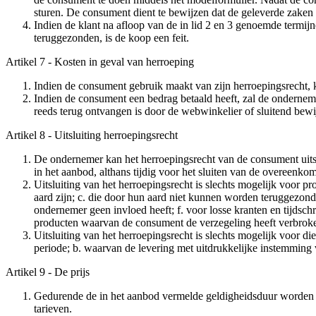
sturen. De consument dient te bewijzen dat de geleverde zaken 
Indien de klant na afloop van de in lid 2 en 3 genoemde termij
teruggezonden, is de koop een feit.
Artikel 7 - Kosten in geval van herroeping
Indien de consument gebruik maakt van zijn herroepingsrecht, 
Indien de consument een bedrag betaald heeft, zal de onderneme
reeds terug ontvangen is door de webwinkelier of sluitend bew
Artikel 8 - Uitsluiting herroepingsrecht
De ondernemer kan het herroepingsrecht van de consument uitslu
in het aanbod, althans tijdig voor het sluiten van de overeenkom
Uitsluiting van het herroepingsrecht is slechts mogelijk voor p
aard zijn; c. die door hun aard niet kunnen worden teruggezon
ondernemer geen invloed heeft; f. voor losse kranten en tijds
producten waarvan de consument de verzegeling heeft verbrok
Uitsluiting van het herroepingsrecht is slechts mogelijk voor die
periode; b. waarvan de levering met uitdrukkelijke instemming 
Artikel 9 - De prijs
Gedurende de in het aanbod vermelde geldigheidsduur worden d
tarieven.