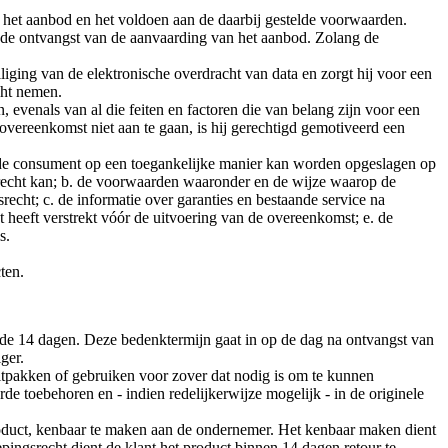
het aanbod en het voldoen aan de daarbij gestelde voorwaarden.
 de ontvangst van de aanvaarding van het aanbod. Zolang de
liging van de elektronische overdracht van data en zorgt hij voor een
cht nemen.
 evenals van al die feiten en factoren die van belang zijn voor een
ereenkomst niet aan te gaan, is hij gerechtigd gemotiveerd een
or de consument op een toegankelijke manier kan worden opgeslagen op
recht kan; b. de voorwaarden waaronder en de wijze waarop de
echt; c. de informatie over garanties en bestaande service na
heeft verstrekt vóór de uitvoering van de overeenkomst; e. de
s.
ten.
e 14 dagen. Deze bedenktermijn gaat in op de dag na ontvangst van
ger.
uitpakken of gebruiken voor zover dat nodig is om te kunnen
rde toebehoren en - indien redelijkerwijze mogelijk - in de originele
roduct, kenbaar te maken aan de ondernemer. Het kenbaar maken dient
ingsrecht dient de klant het product binnen 14 dagen retour te