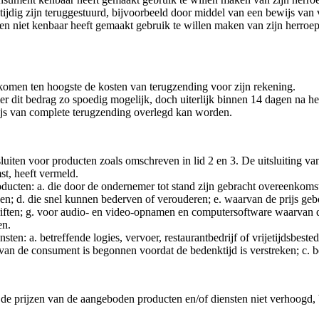
tijdig zijn teruggestuurd, bijvoorbeeld door middel van een bewijs van
nen niet kenbaar heeft gemaakt gebruik te willen maken van zijn herroep
komen ten hoogste de kosten van terugzending voor zijn rekening.
r dit bedrag zo spoedig mogelijk, doch uiterlijk binnen 14 dagen na her
ijs van complete terugzending overlegd kan worden.
iten voor producten zoals omschreven in lid 2 en 3. De uitsluiting van 
st, heeft vermeld.
roducten: a. die door de ondernemer tot stand zijn gebracht overeenkomst
den; d. die snel kunnen bederven of verouderen; e. waarvan de prijs g
chriften; g. voor audio- en video-opnamen en computersoftware waarvan 
en.
nsten: a. betreffende logies, vervoer, restaurantbedrijf of vrijetijdsbes
van de consument is begonnen voordat de bedenktijd is verstreken; c. 
e prijzen van de aangeboden producten en/of diensten niet verhoogd, 