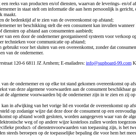
een reeks van producten en/of diensten, waarvan de leverings- en/of afn
emer in staat stelt om informatie die aan hem persoonlijk is gericht, 
jk maakt.
n de bedenktijd af te zien van de overeenkomst op afstand;
ernemer ter beschikking stelt die een consument kan invullen wanneer h
of diensten op afstand aan consumenten aanbiedt;
r van een door de ondernemer georganiseerd systeem voor verkoop op af
er technieken voor communicatie op afstand;
gebruikt voor het sluiten van een overeenkomst, zonder dat consument
en van de ondernemer.
erstraat 120-6 6811 JZ Arnhem; E-mailadres:
info@supboard-99.com
K
 van de ondernemer en op elke tot stand gekomen overeenkomst op afs
kst van deze algemene voorwaarden aan de consument beschikbaar gesteld
t de algemene voorwaarden bij de ondernemer zijn in te zien en zij o
, kan in afwijking van het vorige lid en voordat de overeenkomst op af
esteld op zodanige wijze dat deze door de consument op een eenvoudi
ereenkomst op afstand wordt gesloten, worden aangegeven waar van de 
lektronische weg of op andere wijze kosteloos zullen worden toegezon
cifieke product- of dienstenvoorwaarden van toepassing zijn, is het t
n steeds beroepen op de toepasselijke bepaling die voor hem het meest