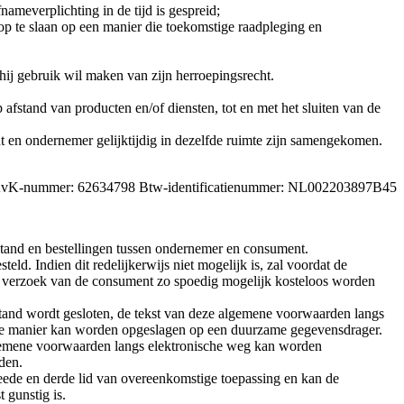
ameverplichting in de tijd is gespreid;
op te slaan op een manier die toekomstige raadpleging en
ij gebruik wil maken van zijn herroepingsrecht.
stand van producten en/of diensten, tot en met het sluiten van de
 en ondernemer gelijktijdig in dezelfde ruimte zijn samengekomen.
vK-nummer: 62634798 Btw-identificatienummer: NL002203897B45
tand en bestellingen tussen ondernemer en consument.
. Indien dit redelijkerwijs niet mogelijk is, zal voordat de
p verzoek van de consument zo spoedig mogelijk kosteloos worden
stand wordt gesloten, de tekst van deze algemene voorwaarden langs
ge manier kan worden opgeslagen op een duurzame gegevensdrager.
algemene voorwaarden langs elektronische weg kan worden
den.
weede en derde lid van overeenkomstige toepassing en kan de
 gunstig is.