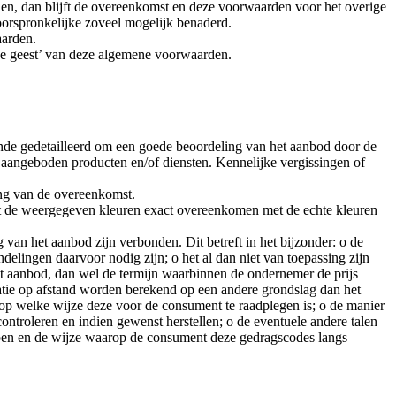
den, dan blijft de overeenkomst en deze voorwaarden voor het overige
oorspronkelijke zoveel mogelijk benaderd.
aarden.
de geest’ van deze algemene voorwaarden.
nde gedetailleerd om een goede beoordeling van het aanbod door de
angeboden producten en/of diensten. Kennelijke vergissingen of
ing van de overeenkomst.
t de weergegeven kleuren exact overeenkomen met de echte kleuren
 van het aanbod zijn verbonden. Dit betreft in het bijzonder: o de
delingen daarvoor nodig zijn; o het al dan niet van toepassing zijn
het aanbod, dan wel de termijn waarbinnen de ondernemer de prijs
atie op afstand worden berekend op een andere grondslag dan het
 op welke wijze deze voor de consument te raadplegen is; o de manier
troleren en indien gewenst herstellen; o de eventuele andere talen
pen en de wijze waarop de consument deze gedragscodes langs