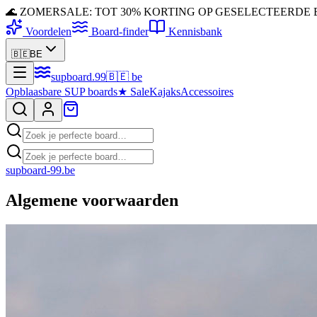
🌊 ZOMERSALE: TOT 30% KORTING OP GESELECTEERDE
Voordelen
Board-finder
Kennisbank
🇧🇪
BE
supboard
.
99
🇧🇪
be
Opblaasbare SUP boards
★
Sale
Kajaks
Accessoires
supboard-99.be
Algemene voorwaarden