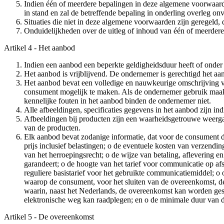
Indien één of meerdere bepalingen in deze algemene voorwaarde
in stand en zal de betreffende bepaling in onderling overleg o
Situaties die niet in deze algemene voorwaarden zijn geregeld
Onduidelijkheden over de uitleg of inhoud van één of meerder
Artikel 4 - Het aanbod
Indien een aanbod een beperkte geldigheidsduur heeft of onder
Het aanbod is vrijblijvend. De ondernemer is gerechtigd het aan
Het aanbod bevat een volledige en nauwkeurige omschrijving v
consument mogelijk te maken. Als de ondernemer gebruik maak
kennelijke fouten in het aanbod binden de ondernemer niet.
Alle afbeeldingen, specificaties gegevens in het aanbod zijn i
Afbeeldingen bij producten zijn een waarheidsgetrouwe weerg
van de producten.
Elk aanbod bevat zodanige informatie, dat voor de consument dui
prijs inclusief belastingen; o de eventuele kosten van verzendi
van het herroepingsrecht; o de wijze van betaling, aflevering 
garandeert; o de hoogte van het tarief voor communicatie op a
reguliere basistarief voor het gebruikte communicatiemiddel; o
waarop de consument, voor het sluiten van de overeenkomst, de
waarin, naast het Nederlands, de overeenkomst kan worden ge
elektronische weg kan raadplegen; en o de minimale duur van d
Artikel 5 - De overeenkomst