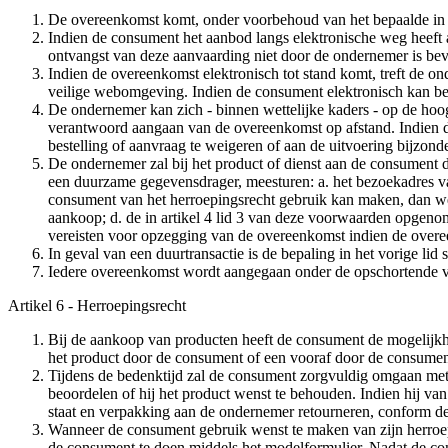
De overeenkomst komt, onder voorbehoud van het bepaalde in l
Indien de consument het aanbod langs elektronische weg heeft
ontvangst van deze aanvaarding niet door de ondernemer is be
Indien de overeenkomst elektronisch tot stand komt, treft de on
veilige webomgeving. Indien de consument elektronisch kan bet
De ondernemer kan zich - binnen wettelijke kaders - op de hoogt
verantwoord aangaan van de overeenkomst op afstand. Indien d
bestelling of aanvraag te weigeren of aan de uitvoering bijzon
De ondernemer zal bij het product of dienst aan de consument 
een duurzame gegevensdrager, meesturen: a. het bezoekadres v
consument van het herroepingsrecht gebruik kan maken, dan wel 
aankoop; d. de in artikel 4 lid 3 van deze voorwaarden opgeno
vereisten voor opzegging van de overeenkomst indien de overee
In geval van een duurtransactie is de bepaling in het vorige lid 
Iedere overeenkomst wordt aangegaan onder de opschortende v
Artikel 6 - Herroepingsrecht
Bij de aankoop van producten heeft de consument de mogelijk
het product door de consument of een vooraf door de consum
Tijdens de bedenktijd zal de consument zorgvuldig omgaan met h
beoordelen of hij het product wenst te behouden. Indien hij van 
staat en verpakking aan de ondernemer retourneren, conform de d
Wanneer de consument gebruik wenst te maken van zijn herroepi
de consument te doen middels het modelformulier. Nadat de con