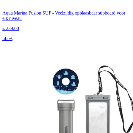
Aqua Marina Fusion SUP - Veelzijdig opblaasbaar supboard voor
elk niveau
€
239.00
-
42
%