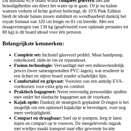
Dit allround SUP board wordt
compleet geleverd
met alle
benodigdheden om direct het water op te gaan. Of je nu kalme
wateren verkent of lichte golven bedwingt, de 10’6 Pink Edition
biedt de ideale balans tussen stabiliteit en wendbaarheid dankzij het
royale formaat van 320 cm lengte en 81 cm breedte. Met een
draagvermogen van 130 kg (geadviseerd voor optimale prestaties tot
80 kg) is dit board ideaal voor één persoon.
Belangrijkste kenmerken:
Complete set:
Inclusief glasvezel peddel, Moai handpomp,
enkelkoord, slide-in vin en reparatieset.
Fusion-technologie:
Vervaardigd met een milieuvriendelijk
proces (twee samengesmolten PVC-lagen), wat resulteert in
een lichter en stijver board zonder schadelijke lijm.
Comfortabel en gripvast:
Voorzien van een antislip EVA-
voetkussen voor extra grip en comfort.
Praktisch bagagenet:
Neem eenvoudig persoonlijke spullen
mee onder het elastische bagagenet aan de voorkant.
Kajak-optie:
Dankzij de strategisch geplaatste D-ringen is het
mogelijk om een optioneel kajakzitje te bevestigen, voor nog
meer veelzijdigheid.
Compact en draagbaar:
Snel op te pompen, leeg te laten
lopen en compact op te vouwen. De meegeleverde rugzak
met wieltjes maakt transport naar elke gewenste locatie