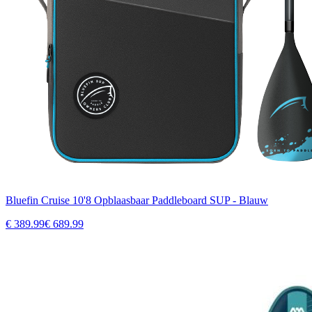
Bluefin Cruise 10'8 Opblaasbaar Paddleboard SUP - Blauw
€
389.99
€
689.99