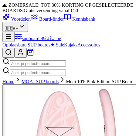
🌊 ZOMERSALE: TOT 30% KORTING OP GESELECTEERDE
BOARDS
|
Gratis verzending vanaf €50
Voordelen
Board-finder
Kennisbank
🇧🇪
BE
supboard
.
99
🇧🇪
be
Opblaasbare SUP boards
★
Sale
Kajaks
Accessoires
Home
MOAI SUP boards
Moai 10'6 Pink Edition SUP Board