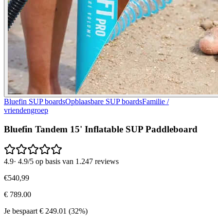
Bluefin SUP boards
Opblaasbare SUP boards
Familie /
vriendengroep
Bluefin Tandem 15' Inflatable SUP Paddleboard
4.9
·
4.9/5 op basis van 1.247 reviews
€
540
,
99
€
789.00
Je bespaart
€
249.01
(
32
%)