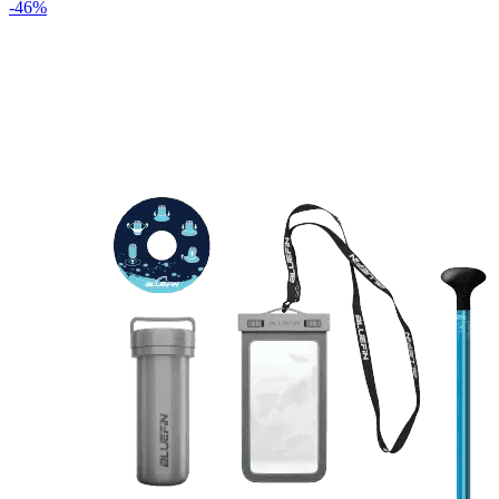
-
46
%