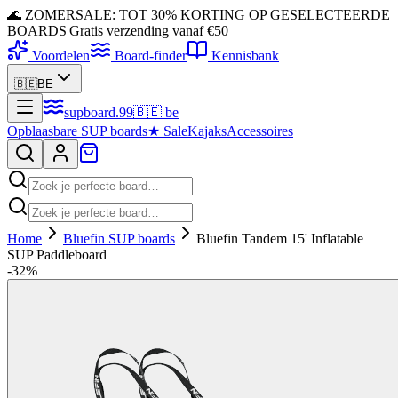
🌊 ZOMERSALE: TOT 30% KORTING OP GESELECTEERDE
BOARDS
|
Gratis verzending vanaf €50
Voordelen
Board-finder
Kennisbank
🇧🇪
BE
supboard
.
99
🇧🇪
be
Opblaasbare SUP boards
★
Sale
Kajaks
Accessoires
Home
Bluefin SUP boards
Bluefin Tandem 15' Inflatable
SUP Paddleboard
-
32
%