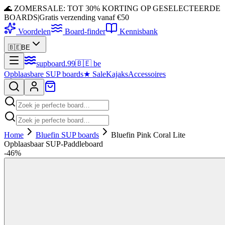
🌊 ZOMERSALE: TOT 30% KORTING OP GESELECTEERDE
BOARDS
|
Gratis verzending vanaf €50
Voordelen
Board-finder
Kennisbank
🇧🇪
BE
supboard
.
99
🇧🇪
be
Opblaasbare SUP boards
★
Sale
Kajaks
Accessoires
Home
Bluefin SUP boards
Bluefin Pink Coral Lite
Opblaasbaar SUP-Paddleboard
-
46
%