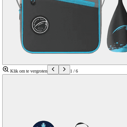
Klik om te vergroten
1
/
6