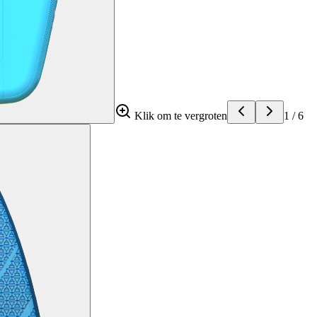
Klik om te vergroten
1
/
6