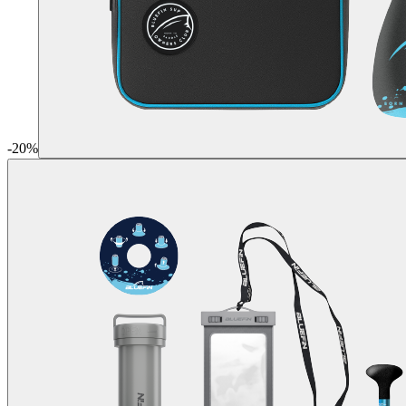
-
20
%