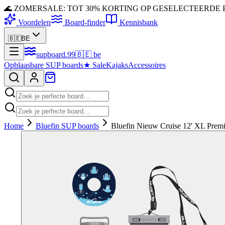
🌊 ZOMERSALE: TOT 30% KORTING OP GESELECTEERDE
Voordelen
Board-finder
Kennisbank
🇧🇪
BE
supboard
.
99
🇧🇪
be
Opblaasbare SUP boards
★
Sale
Kajaks
Accessoires
Home
Bluefin SUP boards
Bluefin Nieuw Cruise 12' XL Prem