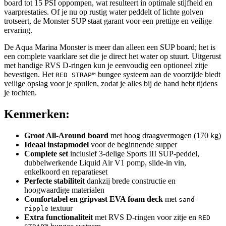
board tot 15 PSI oppompen, wat resulteert in optimale stijfheid en
vaarprestaties. Of je nu op rustig water peddelt of lichte golven
trotseert, de Monster SUP staat garant voor een prettige en veilige
ervaring.
De Aqua Marina Monster is meer dan alleen een SUP board; het is
een complete vaarklare set die je direct het water op stuurt. Uitgerust
met handige RVS D-ringen kun je eenvoudig een optioneel zitje
bevestigen. Het
bungee systeem aan de voorzijde biedt
RED STRAP™
veilige opslag voor je spullen, zodat je alles bij de hand hebt tijdens
je tochten.
Kenmerken:
Groot All-Around board
met hoog draagvermogen (170 kg)
Ideaal instapmodel
voor de beginnende supper
Complete set
inclusief 3-delige Sports III SUP-peddel,
dubbelwerkende Liquid Air V1 pomp, slide-in vin,
enkelkoord en reparatieset
Perfecte stabiliteit
dankzij brede constructie en
hoogwaardige materialen
Comfortabel en gripvast EVA foam deck
met
sand-
textuur
ripple
Extra functionaliteit
met RVS D-ringen voor zitje en
RED