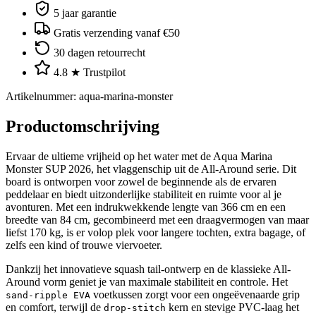
5 jaar garantie
Gratis verzending vanaf €50
30 dagen retourrecht
4.8 ★ Trustpilot
Artikelnummer
:
aqua-marina-monster
Productomschrijving
Ervaar de ultieme vrijheid op het water met de Aqua Marina
Monster SUP 2026, het vlaggenschip uit de All-Around serie. Dit
board is ontworpen voor zowel de beginnende als de ervaren
peddelaar en biedt uitzonderlijke stabiliteit en ruimte voor al je
avonturen. Met een indrukwekkende lengte van 366 cm en een
breedte van 84 cm, gecombineerd met een draagvermogen van maar
liefst 170 kg, is er volop plek voor langere tochten, extra bagage, of
zelfs een kind of trouwe viervoeter.
Dankzij het innovatieve squash tail-ontwerp en de klassieke All-
Around vorm geniet je van maximale stabiliteit en controle. Het
voetkussen zorgt voor een ongeëvenaarde grip
sand-ripple EVA
en comfort, terwijl de
kern en stevige PVC-laag het
drop-stitch