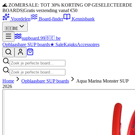
🌊 ZOMERSALE: TOT 30% KORTING OP GESELECTEERDE
BOARDS
|
Gratis verzending vanaf €50
Voordelen
Board-finder
Kennisbank
🇧🇪
BE
supboard
.
99
🇧🇪
be
Opblaasbare SUP boards
★
Sale
Kajaks
Accessoires
Home
Opblaasbare SUP boards
Aqua Marina Monster SUP
2026