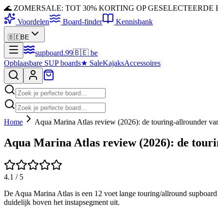
🌊 ZOMERSALE: TOT 30% KORTING OP GESELECTEERDE
Voordelen
Board-finder
Kennisbank
🇧🇪
BE
supboard
.
99
🇧🇪
be
Opblaasbare SUP boards
★
Sale
Kajaks
Accessoires
Home
Aqua Marina Atlas review (2026): de touring-allrounder va
Aqua Marina Atlas review (2026): de touri
4.1
/ 5
De Aqua Marina Atlas is een 12 voet lange touring/allround supboard di
duidelijk boven het instapsegment uit.